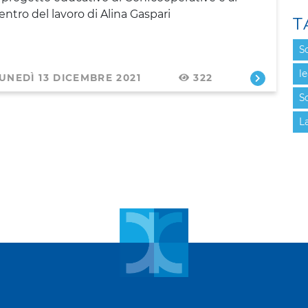
entro del lavoro di Alina Gaspari
T
S
l
UNEDÌ 13 DICEMBRE 2021
322
S
L