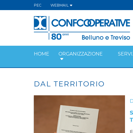
PEC
WEBMAIL
HOME
ORGANIZZAZIONE
SERVI
DAL TERRITORIO
D
I