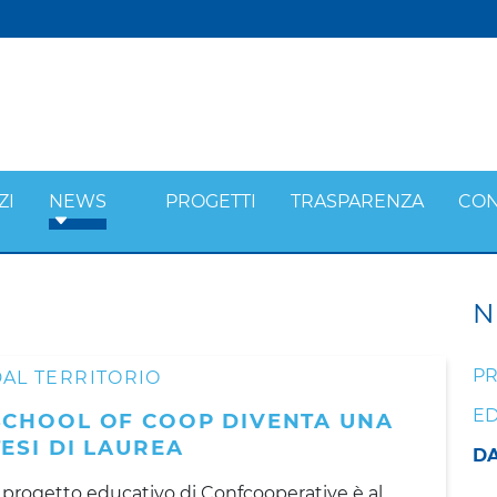
ZI
NEWS
PROGETTI
TRASPARENZA
CON
N
PR
AL TERRITORIO
ED
SCHOOL OF COOP DIVENTA UNA
TESI DI LAUREA
DA
l progetto educativo di Confcooperative è al