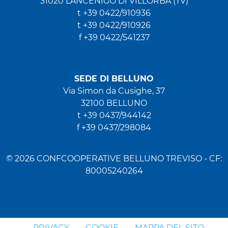
31020 LANCENIGO DI VILLORBA (TV)
t +39 0422/910936
t +39 0422/910926
f +39 0422/541237
SEDE DI BELLUNO
Via Simon da Cusighe, 37
32100 BELLUNO
t +39 0437/944142
f +39 0437/298084
© 2026 CONFCOOPERATIVE BELLUNO TREVISO - CF:
80005240264
PRIVACY
COOKIE
MAPPA DEL SITO