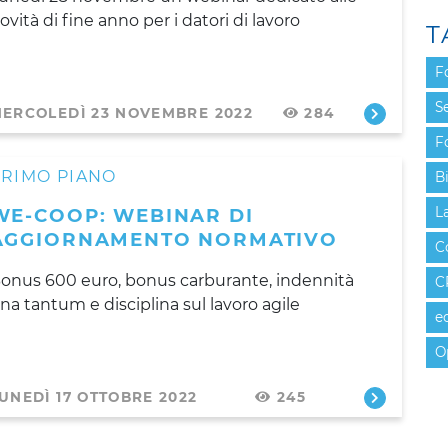
ovità di fine anno per i datori di lavoro
T
F
Se
ERCOLEDÌ 23 NOVEMBRE 2022
284
F
PRIMO PIANO
B
WE-COOP: WEBINAR DI
L
AGGIORNAMENTO NORMATIVO
C
onus 600 euro, bonus carburante, indennità
C
na tantum e disciplina sul lavoro agile
e
O
UNEDÌ 17 OTTOBRE 2022
245