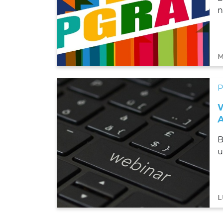
n
M
B
u
L