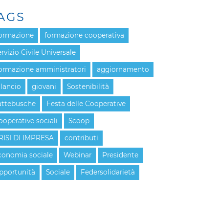
AGS
ormazione
formazione cooperativa
rvizio Civile Universale
ormazione amministratori
aggiornamento
ilancio
giovani
Sostenibilità
attebusche
Festa delle Cooperative
ooperative sociali
Scoop
RISI DI IMPRESA
contributi
conomia sociale
Webinar
Presidente
pportunità
Sociale
Federsolidarietà