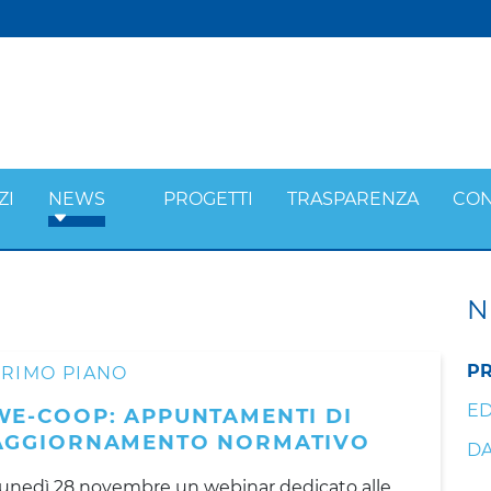
ZI
NEWS
PROGETTI
TRASPARENZA
CON
N
PR
PRIMO PIANO
ED
WE-COOP: APPUNTAMENTI DI
AGGIORNAMENTO NORMATIVO
DA
unedì 28 novembre un webinar dedicato alle